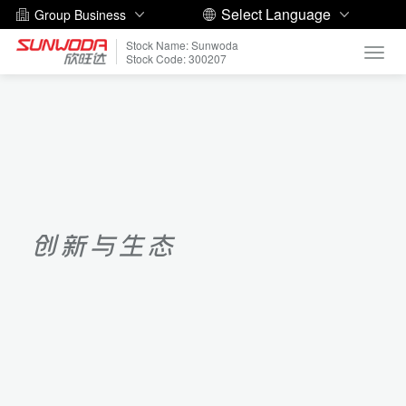
Select Language
Group Business
Stock Name: Sunwoda
Toggl
Stock Code: 300207
navig
创新与生态